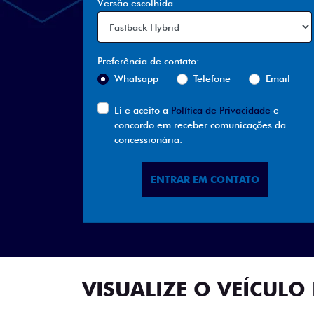
Whatsapp
Telefone
Email
Li e aceito a
Política de Privacidade
e
concordo em receber comunicações da
concessionária.
ENTRAR EM CONTATO
VISUALIZE O VEÍCULO 