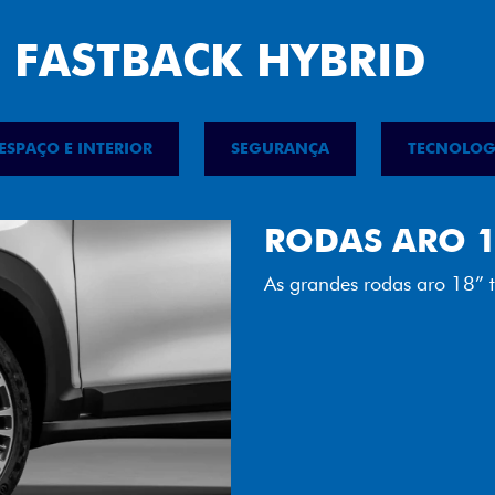
ESPAÇO E INTERIOR
SEGURANÇA
TECNOLOG
FAROL FULL 
Tecnologia dos faróis tot
luminosidade, maior durab
Próximo
Previous
Next
Rodas aro 18