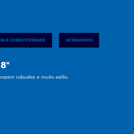
IA E CONECTIVIDADE
ACESSÓRIOS
IPVA
LED
almente em LED garante melhor
ilidade e mais economia para você.
"