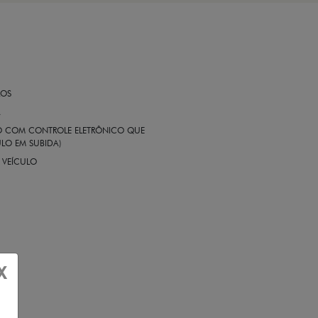
ROS
A
EIO COM CONTROLE ELETRÔNICO QUE
LO EM SUBIDA)
 VEÍCULO
X