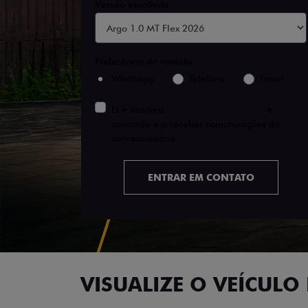
Versão escolhida
Preferência de contato:
Whatsapp
Telefone
Email
Li e aceito a
Política de Privacidade
e
concordo em receber comunicações da
concessionária.
ENTRAR EM CONTATO
VISUALIZE O VEÍCULO 