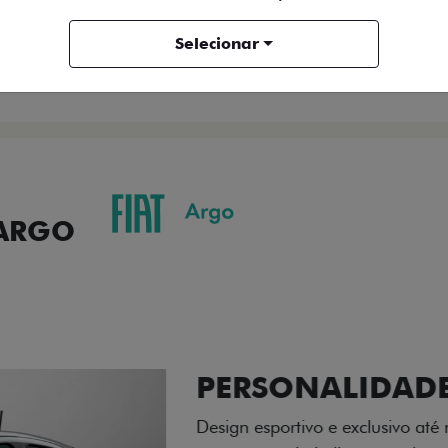
ENTRAR EM CONTATO
Selecionar
COMPARAR VERSÃO
 ARGO
ORMANCE
SEGURANÇA
ACESSÓRIOS
SER
ACABAMENTO
A flag italiana e o novo l