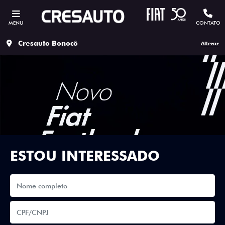
MENU
CONTATO
Cresauto Bonocô
Alterar
ESTOU INTERESSADO