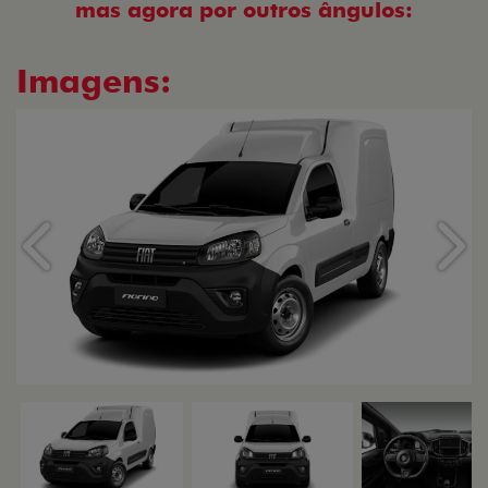
mas agora por outros ângulos:
Imagens:
Anterior
Próx