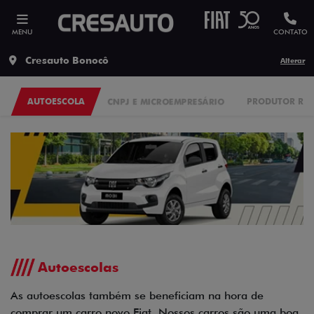
MENU
CONTATO
Cresauto Bonocô
Alterar
AUTOESCOLA
CNPJ E MICROEMPRESÁRIO
PRODUTOR RU
Autoescolas
As autoescolas também se beneficiam na hora de
comprar um carro novo Fiat. Nossos carros são uma boa