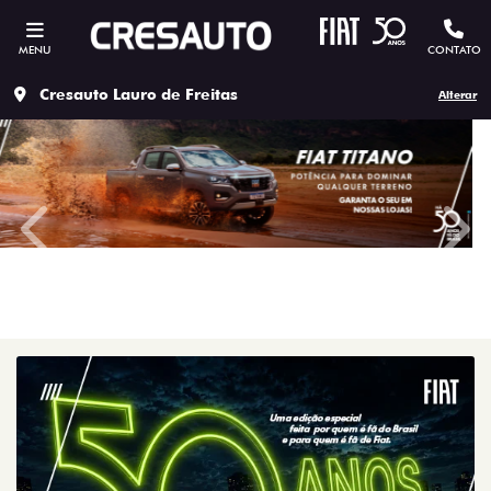
MENU
CONTATO
Cresauto Lauro de Freitas
Alterar
templates.template-01.components.carousel.texts.contro
temp