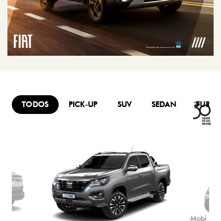
TODOS
PICK-UP
SUV
SEDAN
FURG
Mobi
Titano