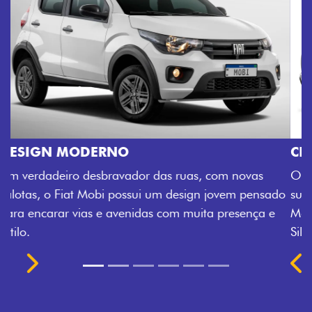
CINCO OPÇÕES DE CORES
O Fiat Mobi tem sempre uma opção de cor que é a
sua cara. Escolha entre o Preto Vulcano, Vermelho
Montecarlo, Branco Banchisa, Prata Bari e Cinza
Silverstone.
Próximo
Previous
Next
Rodas de liga leve
ORIGINALIDADE E