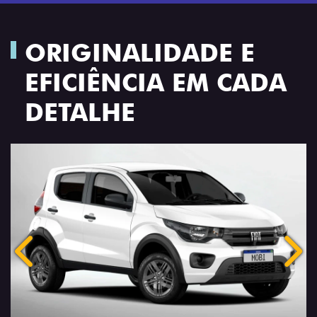
EFICIÊNCIA EM CADA
DETALHE
Anterior
Próx