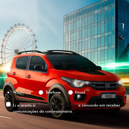
Versão escolhida
Preferência de contato:
Whatsapp
Telefone
Email
Li e aceito a
Política de Privacidade
e concordo em receber
comunicações da concessionária.
ENTRAR EM CONTATO