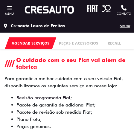
MENU
CONTATO
Cresauto Lauro de Freitas
Alterar
AGENDAR SERVIÇOS
PEÇAS E ACESSÓRIOS
RECALL
O cuidado com o seu Fiat vai além de
fábrica
Para garantir o melhor cuidado com o seu veículo Fiat,
disponibilizamos os seguintes serviço em nossa loja:
Revisão programada Fiat
;
Pacote de garantia de adicional Fiat;
Pacote de revisão sob medida Fiat;
Plano frota;
Peças genuínas.