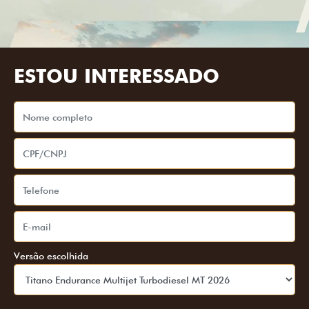
ESTOU INTERESSADO
Versão escolhida
Preferência de contato:
Whatsapp
Telefone
Email
Li e aceito a
Política de Privacidade
e concordo em receber