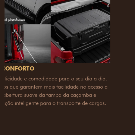
PACK OFF-ROAD
Prepare sua picape para qualquer desafio. O Pack
off-road combina engate de reboque para até 3,5
toneladas, alargadores de para-lamas e overbumper,
oferecendo mais capacidade de reboque, proteção
extra para a carroceria e um visual ainda mais
imponente para enfrentar qualquer terreno com
confiança.
Próximo
Previous
Next
Pack tecnologia