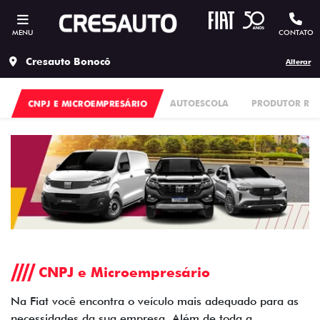
MENU
CONTATO
Cresauto Bonocô
Alterar
CNPJ E MICROEMPRESÁRIO
AUTOESCOLA
PRODUTOR RU
CNPJ e Microempresário
Na Fiat você encontra o veículo mais adequado para as
necessidades da sua empresa. Além de toda a