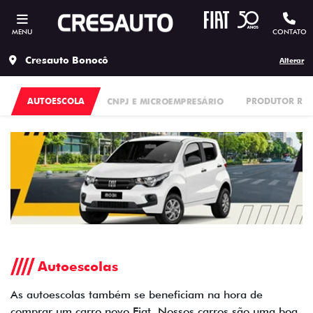
MENU
CONTATO
Cresauto Bonocô
Alterar
AUTOESCOLA
CNPJ E MICROEMPRESÁRIO
PRODUTOR RU
Autoescolas
As autoescolas também se beneficiam na hora de
comprar um carro novo Fiat. Nossos carros são uma boa