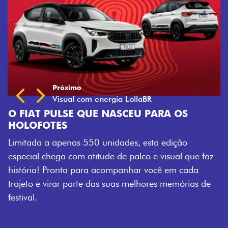
OS
ção
l que faz
 cada
mórias de