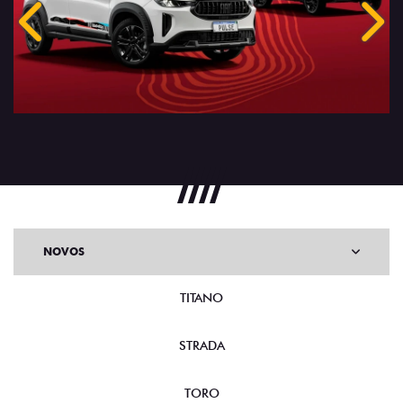
Anterior
Próx
NOVOS
TITANO
STRADA
TORO