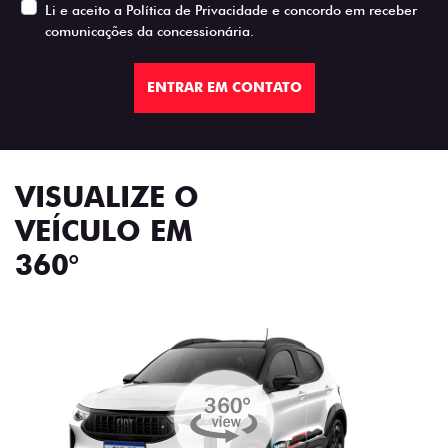
Li e aceito a
Política de Privacidade
e concordo em receber
comunicações da concessionária.
ENTRAR EM CONTATO
VISUALIZE O
VEÍCULO EM
360°