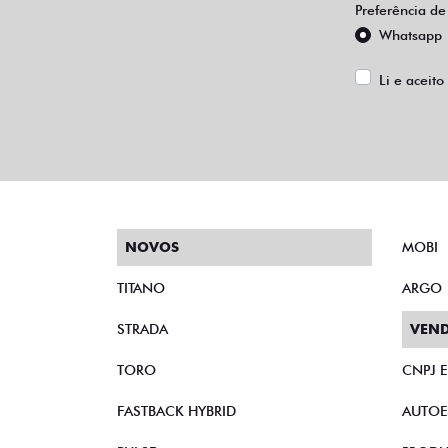
Preferência de
Whatsapp
Li e aceito
NOVOS
MOBI
TITANO
ARGO
STRADA
VEND
TORO
CNPJ 
FASTBACK HYBRID
AUTOE