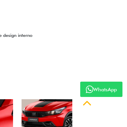
to impecável e detalhes escurecidos.
uzes
WhatsApp