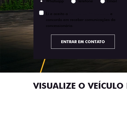
Versão escolhida
Preferência de contato:
Whatsapp
Telefone
Email
Li e aceito a
Política de Privacidade
e
concordo em receber comunicações da
concessionária.
ENTRAR EM CONTATO
VISUALIZE O VEÍCULO 