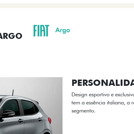
ENTRAR EM CONTATO
COMPARAR VERSÃO
 ARGO
ORMANCE
SEGURANÇA
ACESSÓRIOS
SER
ACABAMENTO
A flag italiana e o novo l