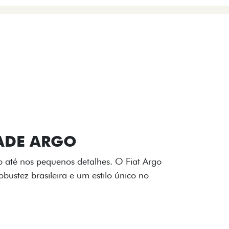
VIÇOS
FIAT + SEM PARAR
 E DESIGN INTERNO
ogo Fiat também aparecem no interior do