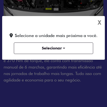
X
Selecione a unidade mais próxima a você.
MOTOR A DIESEL
Tenha um dia a dia sem estresse com o Fiat Scudo.
Selecionar
Equipado com um motor 2.2 Turbo Diesel de 150 cv
e 370 Nm de torque, ele conta com transmissão
manual de 6 marchas, garantindo mais eficiência até
nas jornadas de trabalho mais longas. Tudo isso com
agilidade e economia para o seu negócio.