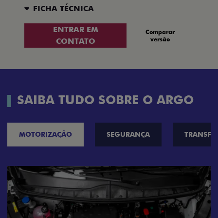
FICHA TÉCNICA
ENTRAR EM
Comparar
versão
CONTATO
SAIBA TUDO SOBRE O ARGO
MOTORIZAÇÃO
SEGURANÇA
TRANSF