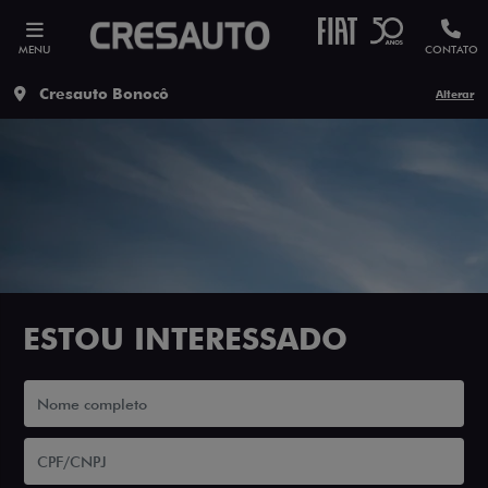
MENU
CONTATO
Cresauto Bonocô
Alterar
ESTOU INTERESSADO