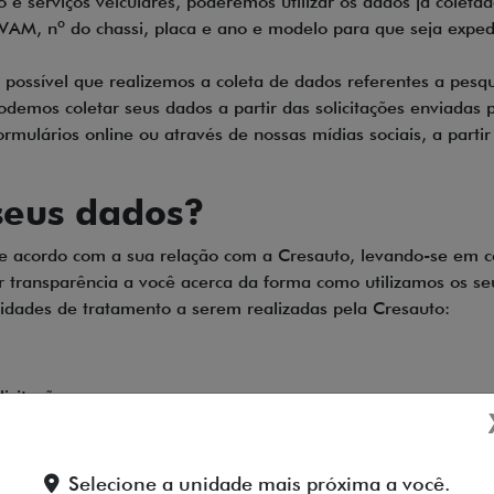
 e serviços veiculares, poderemos utilizar os dados já colet
VAM, nº do chassi, placa e ano e modelo para que seja expe
possível que realizemos a coleta de dados referentes a pesqui
podemos coletar seus dados a partir das solicitações enviadas
ulários online ou através de nossas mídias sociais, a parti
seus dados?
 de acordo com a sua relação com a Cresauto, levando-se em c
r transparência a você acerca da forma como utilizamos os se
lidades de tratamento a serem realizadas pela Cresauto:
icitações;
, que podem incluir pesquisas de mercado e avaliações intern
Selecione a unidade mais próxima a você.