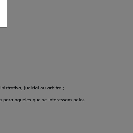
strativa, judicial ou arbitral;
sa para aqueles que se interessam pelos