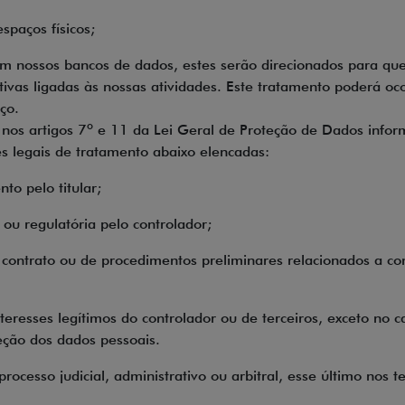
spaços físicos;
m nossos bancos de dados, estes serão direcionados para que
ivas ligadas às nossas atividades. Este tratamento poderá oco
ço.
s nos artigos 7º e 11 da Lei Geral de Proteção de Dados inf
es legais de tratamento abaixo elencadas:
to pelo titular;
ou regulatória pelo controlador;
ontrato ou de procedimentos preliminares relacionados a contr
eresses legítimos do controlador ou de terceiros, exceto no c
eção dos dados pessoais.
 processo judicial, administrativo ou arbitral, esse último nos