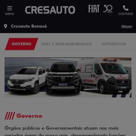
MENU
CONTATO
Cresauto Bonocô
Alterar
GOVERNO
CNPJ E MICROEMPRESÁRIO
AUTOESCOLA
Governo
Órgãos públicos e Governamentais atuam nas mais
variadas áreas do nosso país, desempenhando funções