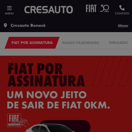
MENU
CONTATO
Cresauto Bonocô
Alterar
FIAT POR ASSINATURA
PLANO FAZENDEIRO
SIMULADOR 