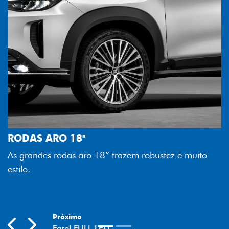
DESIGN
PERFORMANCE
ESPAÇO E INT
FAROL FULL LED
Tecnologia dos faróis tot
melhor luminosidade, maio
18” trazem robustez e muito
economia para você.