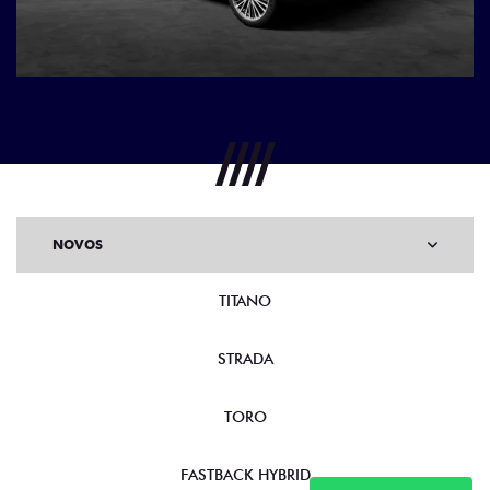
Anterior
Próx
NOVOS
TITANO
STRADA