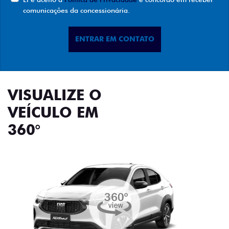
Preferência de contato:
Whatsapp
Telefone
Email
Li e aceito a
Política de Privacidade
e concordo em receber
comunicações da concessionária.
ENTRAR EM CONTATO
VISUALIZE O
VEÍCULO EM
360°