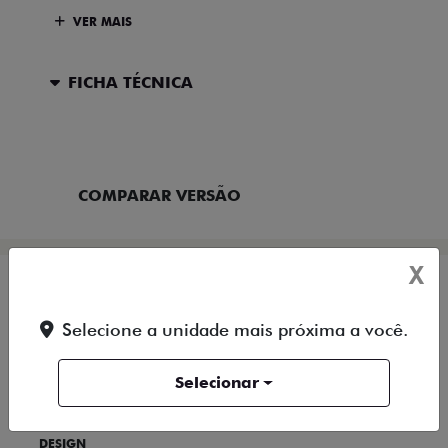
VER MAIS
FICHA TÉCNICA
ENTRAR EM CONTATO
COMPARAR VERSÃO
X
SAIBA TUDO
Selecione a unidade mais próxima a você.
SOBRE O ARGO
Selecionar
DESIGN
TECNOLOGIA
PERFORMANCE