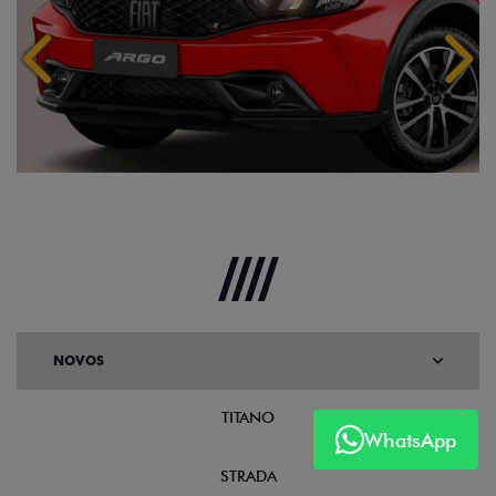
Anterior
Próx
NOVOS
TITANO
WhatsApp
STRADA