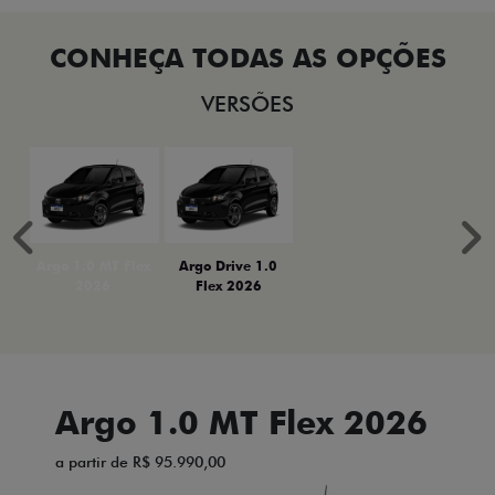
VERSÕES
Anterior
P
Argo 1.0 MT Flex
Argo Drive 1.0
2026
Flex 2026
Argo 1.0 MT Flex 2026
a partir de R$ 95.990,00