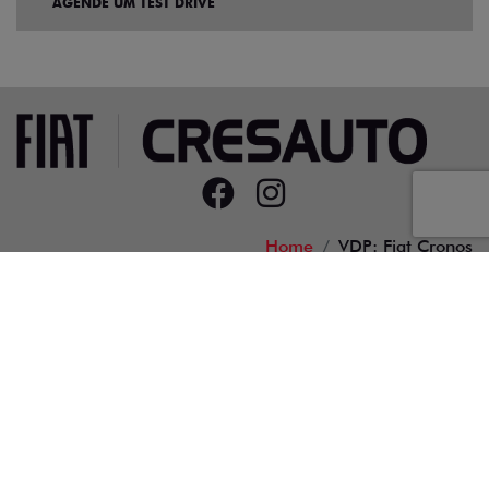
AGENDE UM TEST DRIVE
Home
VDP: Fiat Cronos
Desacelere. Seu bem maior é a vida.
14.552.558/0001-94
Desenvolvido pela DEALERSPACE ® Direitos Reservados.