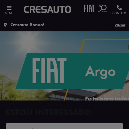
MENU
CONTATO
Cresauto Bonocô
Alterar
ESTOU INTERESSADO