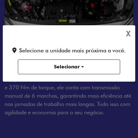
X
Selecione a unidade mais próxima a você.
MOTOR A DIESEL
Selecionar
Tenha um dia a dia sem estresse com o Fiat Scudo.
Equipado com um motor 2.2 Turbo Diesel de 150 cv
e 370 Nm de torque, ele conta com transmissão
manual de 6 marchas, garantindo mais eficiência até
nas jornadas de trabalho mais longas. Tudo isso com
agilidade e economia para o seu negócio.