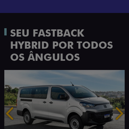
SEU FASTBACK
HYBRID POR TODOS
OS ÂNGULOS
Anterior
Próx