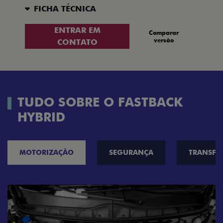
FICHA TÉCNICA
ENTRAR EM
Comparar
versão
CONTATO
TUDO SOBRE O FASTBACK
HYBRID
MOTORIZAÇÃO
SEGURANÇA
TRANSF