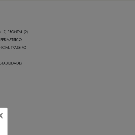
A (2) FRONTAL (2)
PERIMÉTRICO
CIAL TRASEIRO
STABILIDADE)
X