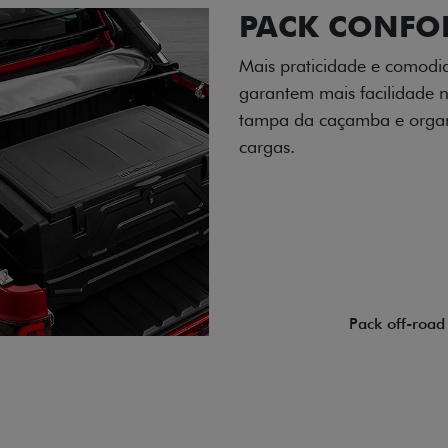
PACK OFF-R
Prepare sua picape para q
engate de reboque para at
lamas e overbumper, ofer
proteção extra para a carr
para enfrentar qualquer te
Próximo
Previous
Next
Pack tecnolog