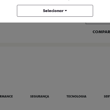
FICHA TÉCNICA
Selecionar
ENTRAR 
COMPAR
BRE A TITANO
ORMANCE
SEGURANÇA
TECNOLOGIA
SER