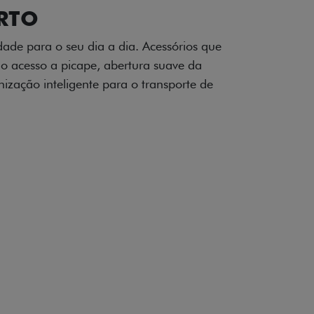
OAD
ualquer desafio. O Pack off-road combina
é 3,5 toneladas, alargadores de para-
ecendo mais capacidade de reboque,
oceria e um visual ainda mais imponente
rreno com confiança.
ia