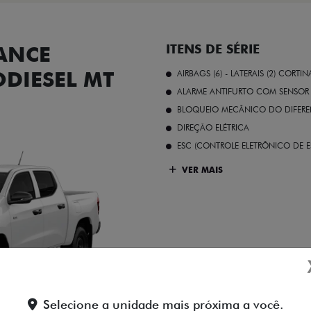
ANCE
ITENS DE SÉRIE
ODIESEL MT
AIRBAGS (6) - LATERAIS (2) CORTIN
ALARME ANTIFURTO COM SENSOR 
BLOQUEIO MECÂNICO DO DIFEREN
DIREÇÃO ELÉTRICA
ESC (CONTROLE ELETRÔNICO DE E
VER MAIS
Branco Banchisa
Selecione a unidade mais próxima a você.