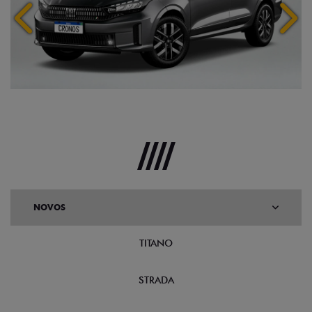
Anterior
Próx
NOVOS
TITANO
STRADA