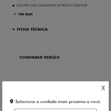
VOLANTE COM COMANDOS DE RÁDIO E TELEFONE
VER MAIS
FICHA TÉCNICA
ENTRAR EM CONTATO
COMPARAR VERSÃO
SAIBA TUDO SOBRE O
X
CRONOS
Selecione a unidade mais próxima a você.
DESIGN
TECNOLOGIA
PERFORMANCE