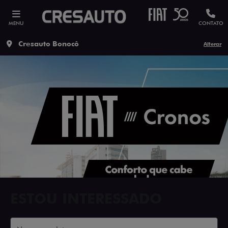
MENU
CONTATO
Cresauto Bonocô
Alterar
ESTOU INTERESSADO