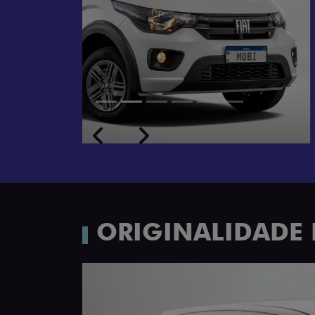
Próximo
Previous
Next
Rodas de liga leve
ORIGINALIDADE 