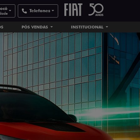
nocô
Telefones
idade
OS
PÓS VENDAS
INSTITUCIONAL