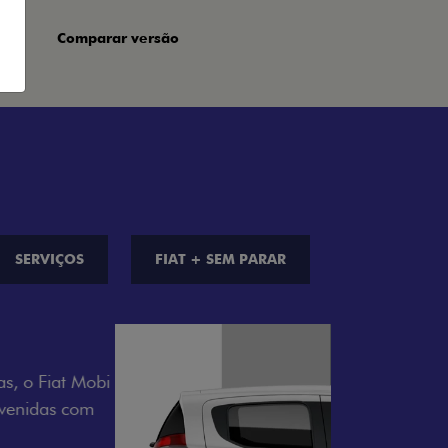
Comparar versão
SERVIÇOS
FIAT + SEM PARAR
S DE CORES
a opção de cor que é a sua cara. Escolha
melho Montecarlo, Branco Banchisa, Prata