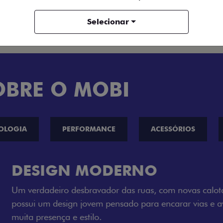
ENTRAR EM CONTATO
Selecionar
OBRE O MOBI
OLOGIA
PERFORMANCE
ACESSÓRIOS
CINCO OPÇÕE
O Fiat Mobi tem sempre um
entre o Preto Vulcano, Ver
Bari e Cinza Silverstone.