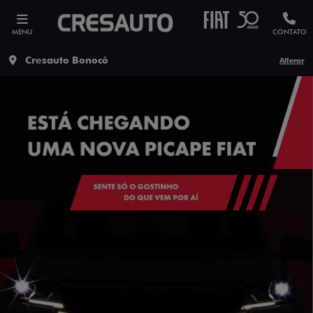
MENU
CONTATO
Cresauto Bonocô
Alterar