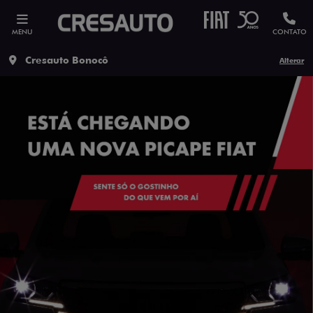
MENU
CONTATO
Cresauto Bonocô
Alterar