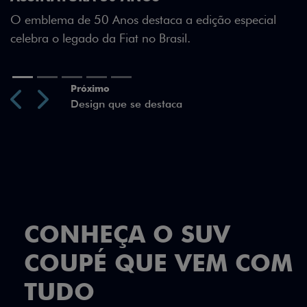
Green criam uma identidade visua
a a edição especial
sil.
Previous
Next
CONHEÇA O SUV
COUPÉ QUE VEM COM
TUDO