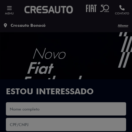
MENU
CONTATO
Cresauto Bonocô
Alterar
ESTOU INTERESSADO