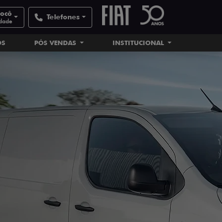
nocô
Telefones
idade
OS
PÓS VENDAS
INSTITUCIONAL