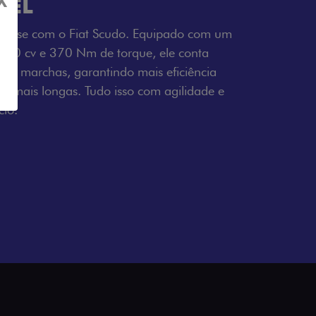
X
SEL
tresse com o Fiat Scudo. Equipado com um
 150 cv e 370 Nm de torque, ele conta
 6 marchas, garantindo mais eficiência
ho mais longas. Tudo isso com agilidade e
io.