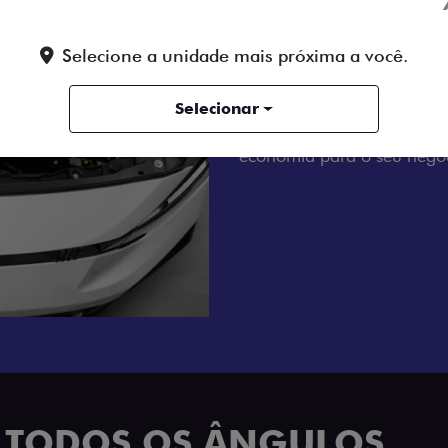
MOTOR A DIE
Tenha um dia a dia sem es
Selecione a unidade mais próxima a você.
motor 2.2 Turbo Diesel de
com transmissão manual de
Selecionar
até nas jornadas de trabal
economia para o seu negóc
R TODOS OS ÂNGULOS