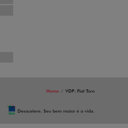
Home
VDP: Fiat Toro
Desacelere. Seu bem maior é a vida.