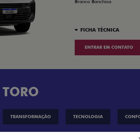
Branco Banchisa
FICHA TÉCNICA
ENTRAR EM CONTATO
 TORO
TRANSFORMAÇÃO
TECNOLOGIA
CONF