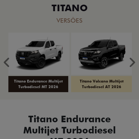
TITANO
VERSÕES
Anterior
P
Titano Endurance Multijet
Titano Volcano Multijet
Turbodiesel MT 2026
Turbodiesel AT 2026
Titano Endurance
Multijet Turbodiesel