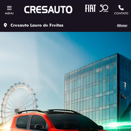
MENU
CONTATO
Cresauto Lauro de Freitas
Alterar
ESTOU INTERESSADO
Versão escolhida