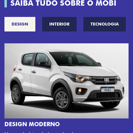
SAIBA TUDO SOBRE O MOBI
DESIGN
INTERIOR
TECNOLOGIA
CINCO OPÇÕES DE CORES
O Fiat Mobi tem sempre uma opção de cor que 
sua cara. Escolha entre o Preto Vulcano, Vermel