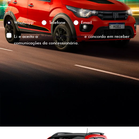
Preferência de contato:
Whatsapp
Telefone
Email
Li e aceito a
Política de Privacidade
e concordo em receber
comunicações da concessionária.
ENTRAR EM CONTATO
VISUALIZE O
VEÍCULO EM
360°