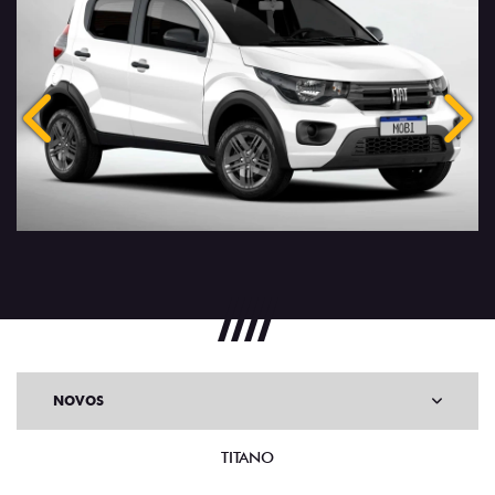
Anterior
Próx
NOVOS
TITANO