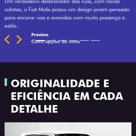
ovas
Montecarlo, Branco Banchisa, Prata Bari e Cinza
 pensado
Silverstone.
ença e
Previous
Next
ORIGINALIDADE E
EFICIÊNCIA EM CADA
DETALHE