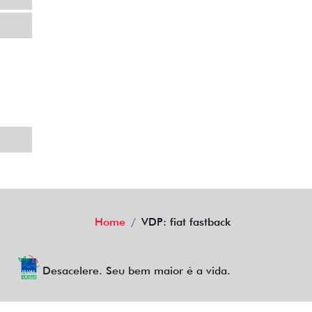
Home
VDP: fiat fastback
Desacelere. Seu bem maior é a vida.