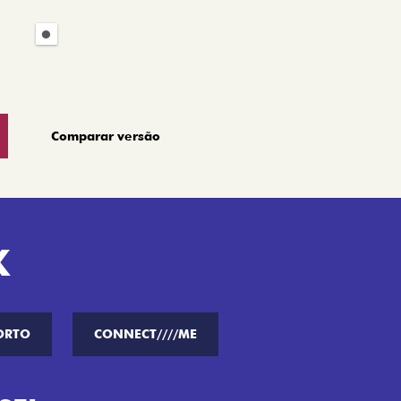
Comparar versão
K
ORTO
CONNECT////ME