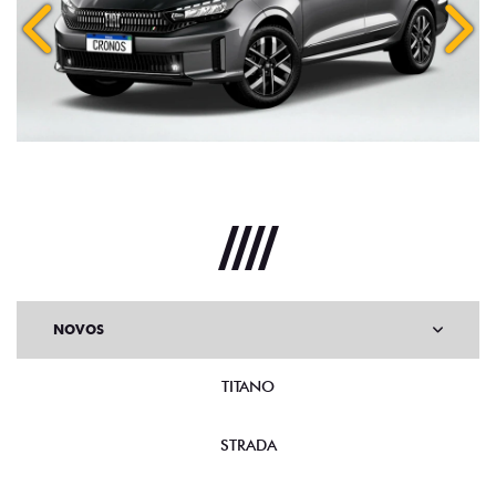
Anterior
Próx
NOVOS
TITANO
STRADA