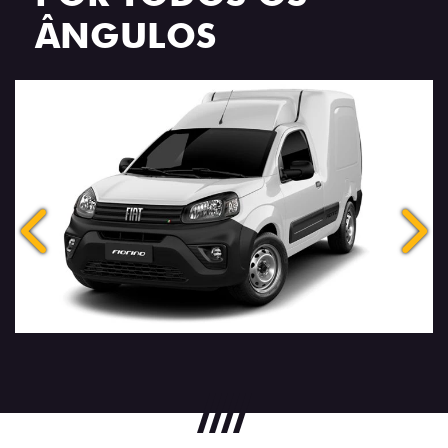
ÂNGULOS
Anterior
Próx