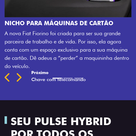
CHAVE COM TELECOMA
Agora, a chave da sua nova Fio
AS DE CARTÃO
veículo também à distância, e 
da para ser sua grande
fechadura. São detalhes como 
da. Por isso, ela agora
mais fluidez para o seu dia de 
sivo para a sua máquina
Previous
Next
der” a maquininha dentro
SEU PULSE HYBRID
POR TODOS OS