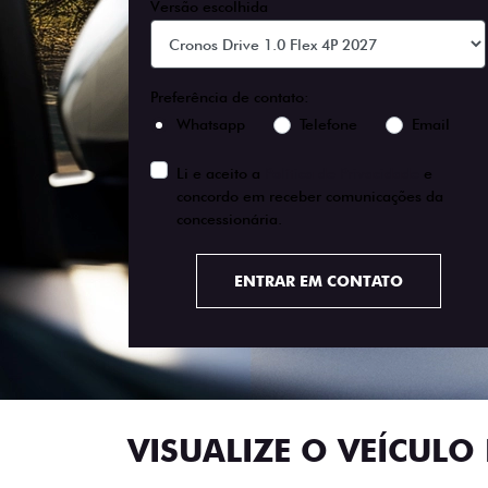
Versão escolhida
Preferência de contato:
Whatsapp
Telefone
Email
Li e aceito a
Política de Privacidade
e
concordo em receber comunicações da
concessionária.
ENTRAR EM CONTATO
VISUALIZE O VEÍCULO 