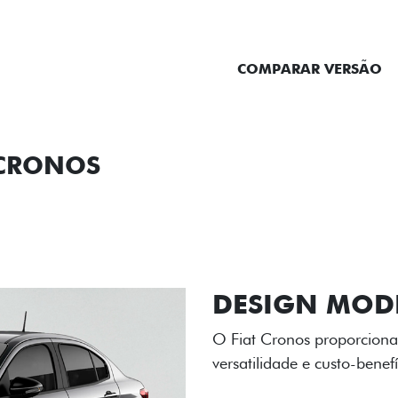
ENTRAR EM CONTATO
COMPARAR VERSÃO
 CRONOS
ORMANCE
SEGURANÇA
ACESSÓRIOS
SER
RODAS DE LI
As rodas de liga leve com
diamantado elevam o estil
personalidade para cada v