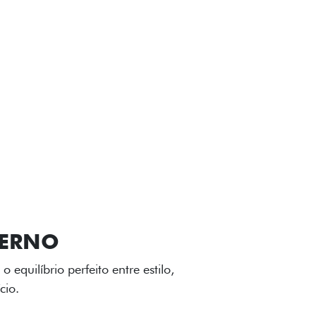
VIÇOS
FIAT + SEM PARAR
GA-LEVE
 desenho dinâmico e acabamento
o do Fiat Cronos, trazendo mais
iagem.