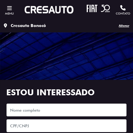
MENU
CONTATO
Cresauto Bonocô
Alterar
ESTOU INTERESSADO