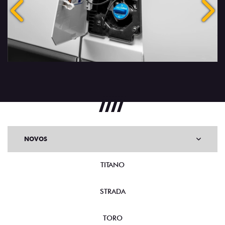
Anterior
Próx
NOVOS
TITANO
STRADA
TORO