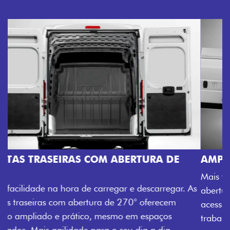
AMPLA ABERTURA DA PORTA LATERAL
Mais versatilidade para o seu carregamento. A ampla
abertura da porta lateral do Novo Ducato facilita o
acesso à carga, otimizando tempo e tornando o
trabalho mais eficiente, onde quer que você esteja.