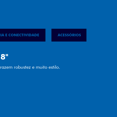
IA E CONECTIVIDADE
ACESSÓRIOS
IPVA
LED
almente em LED garante melhor
ilidade e mais economia para você.