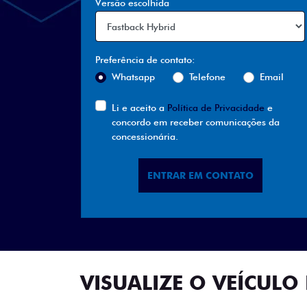
Versão escolhida
Preferência de contato:
Whatsapp
Telefone
Email
Li e aceito a
Política de Privacidade
e
concordo em receber comunicações da
concessionária.
ENTRAR EM CONTATO
VISUALIZE O VEÍCULO 