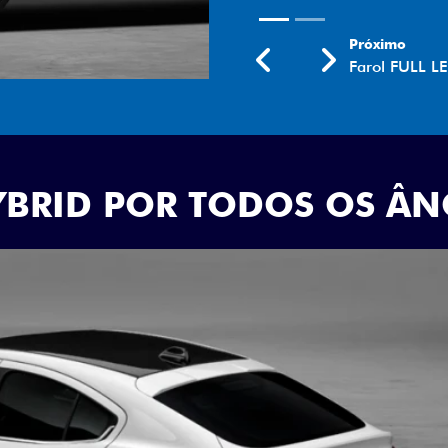
Próximo
Previous
Next
Rodas aro 18
YBRID POR TODOS OS Â