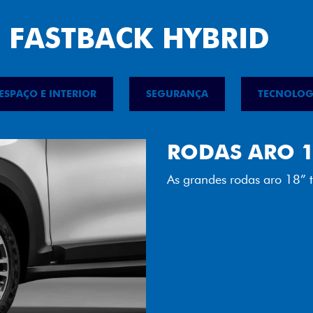
 FASTBACK HYBRID
ESPAÇO E INTERIOR
SEGURANÇA
TECNOLOG
FAROL FULL 
Tecnologia dos faróis tot
luminosidade, maior durab