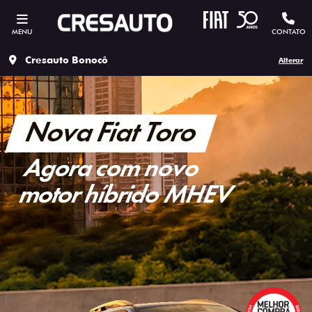
MENU
CONTATO
Cresauto Bonocô
Alterar