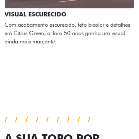
ADESIVOS ESTILIZADOS
Os adesivos aplicados no capô e nas laterais
reforçam a identidade única dessa edição para lá de
comemorativa.
Próximo
Previous
Next
Tecnologia de série
A SUA TORO POR
TODOS OS ÂNGULOS