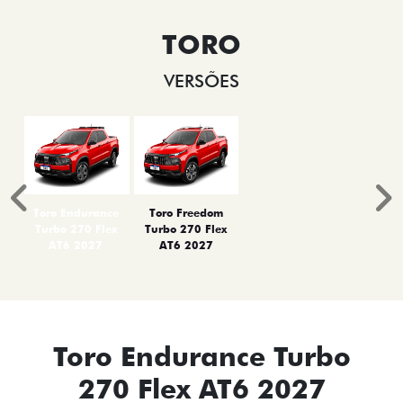
TORO
VERSÕES
Anterior
P
Toro Endurance
Toro Freedom
Turbo 270 Flex
Turbo 270 Flex
AT6 2027
AT6 2027
Toro Endurance Turbo
270 Flex AT6 2027