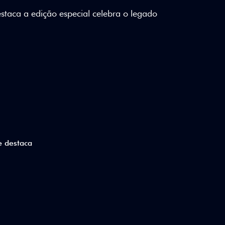
lizados e detalhes em Citrus Green criam
a.
ico