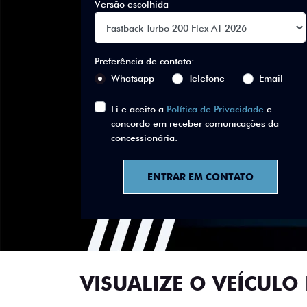
Versão escolhida
Preferência de contato:
Whatsapp
Telefone
Email
Li e aceito a
Política de Privacidade
e
concordo em receber comunicações da
concessionária.
ENTRAR EM CONTATO
VISUALIZE O VEÍCULO 