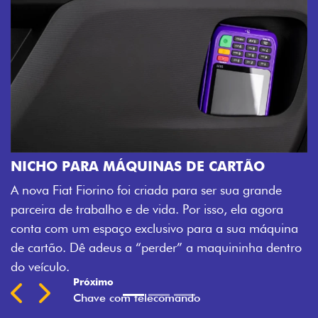
CHAVE COM TELECOMANDO
Agora, a chave da sua nova Fiorino po
 CARTÃO
veículo também à distância, e não mai
 ser sua grande
fechadura. São detalhes como esse qu
isso, ela agora
mais fluidez para o seu dia de trabalho
ra a sua máquina
Previous
Next
maquininha dentro