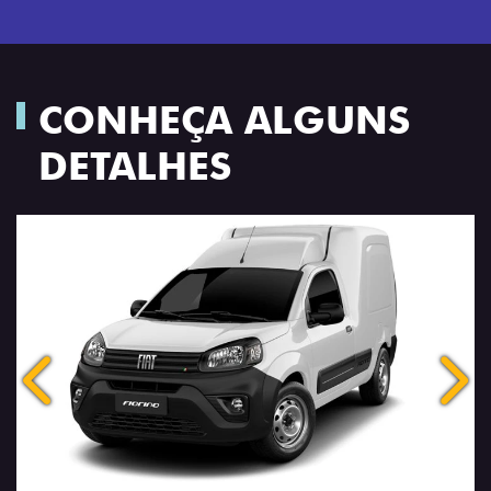
CONHEÇA ALGUNS
DETALHES
Anterior
Próx