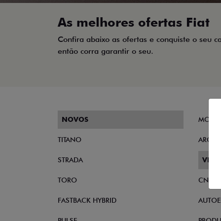
As melhores ofertas Fiat
Confira abaixo as ofertas e conquiste o seu c
então corra garantir o seu.
NOVOS
MOBI
TITANO
ARGO
STRADA
VEND
TORO
CNPJ 
FASTBACK HYBRID
AUTOE
PULSE
PRODU