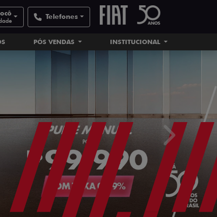
nocô
Telefones
idade
OS
PÓS VENDAS
INSTITUCIONAL
templates.tem