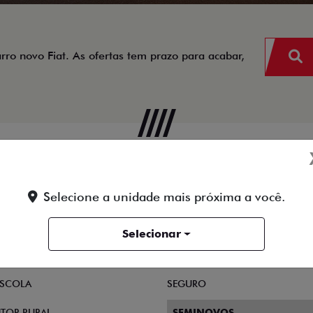
arro novo Fiat. As ofertas tem prazo para acabar,
PLANO FAZENDEIRO
Selecione a unidade mais próxima a você.
FIAT POR ASSINATURA
AS DIRETAS
SIMULADOR DE FINANCIAMEN
Selecionar
E MICROEMPRESÁRIO
CONSÓRCIO
SCOLA
SEGURO
TOR RURAL
SEMINOVOS