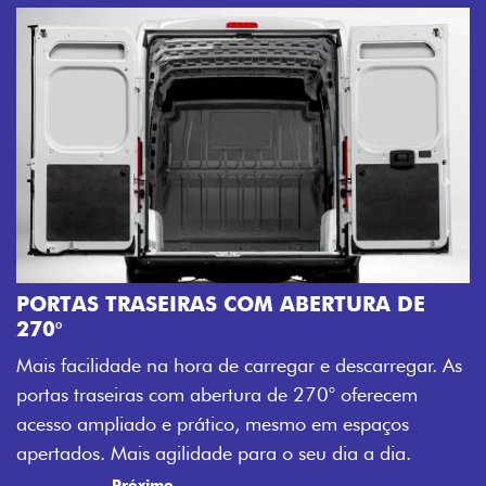
PORTAS TRASEIRAS COM ABERTURA DE
270°
Mais facilidade na hora de carregar e descarregar. As
portas traseiras com abertura de 270° oferecem
acesso ampliado e prático, mesmo em espaços
apertados. Mais agilidade para o seu dia a dia.
Próximo