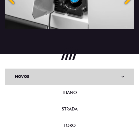
Anterior
Próx
NOVOS
TITANO
STRADA
TORO