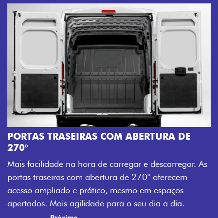
AMPLA ABERTU
Mais versatilidade
ASEIRAS COM ABERTURA DE
abertura da porta 
acesso à carga, o
 na hora de carregar e descarregar. As
trabalho mais efici
as com abertura de 270° oferecem
Previous
Next
do e prático, mesmo em espaços
 agilidade para o seu dia a dia.