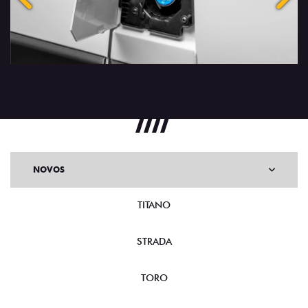
Anterior
Próx
NOVOS
TITANO
STRADA
TORO