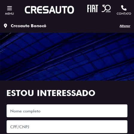
MENU
CONTATO
Cresauto Bonocô
Alterar
ESTOU INTERESSADO